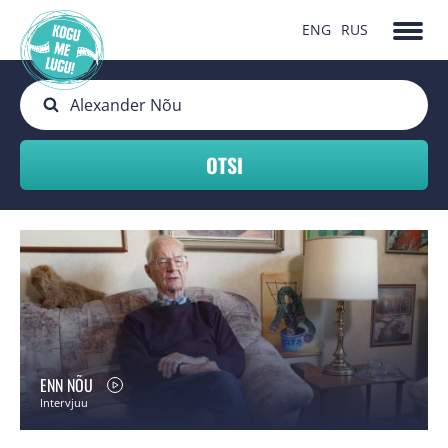
ENG
RUS
ENN NÕU
Intervjuu