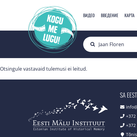
ВИДЕО
ВВЕДЕНИЕ
КАРТА
Otsingule vastavaid tulemusi ei leitud.
SA EEST
info
+372
+372
Tõnis