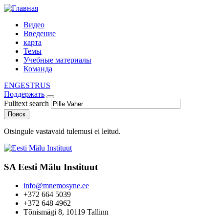
Видео
Введение
карта
Темы
Учебные материалы
Команда
ENG
EST
RUS
Поддержать
Fulltext search
Otsingule vastavaid tulemusi ei leitud.
SA Eesti Mälu Instituut
info@mnemosyne.ee
+372 664 5039
+372 648 4962
Tõnismägi 8, 10119 Tallinn