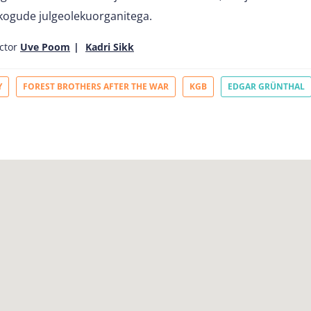
kogude julgeolekuorganitega.
ctor
Uve Poom
Kadri Sikk
Y
FOREST BROTHERS AFTER THE WAR
KGB
EDGAR GRÜNTHAL