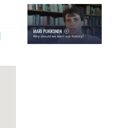
MARI PUKKONEN
Why should we learn our history?