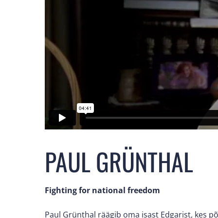
PAUL GRÜNTHAL
Fighting for national freedom
Paul Grünthal räägib oma isast Edgarist, kes põg