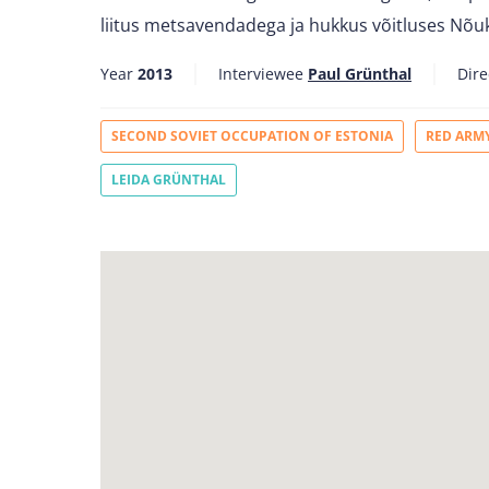
liitus metsavendadega ja hukkus võitluses Nõu
Year
2013
Interviewee
Paul Grünthal
Dire
SECOND SOVIET OCCUPATION OF ESTONIA
RED ARM
LEIDA GRÜNTHAL