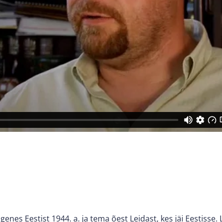
enes Eestist 1944. a. ja tema õest Leidast, kes jäi Eestisse. 